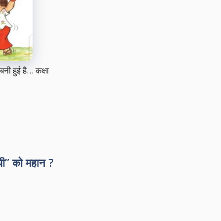
नी हुई है… कक्षा
ँधी” को महान ?