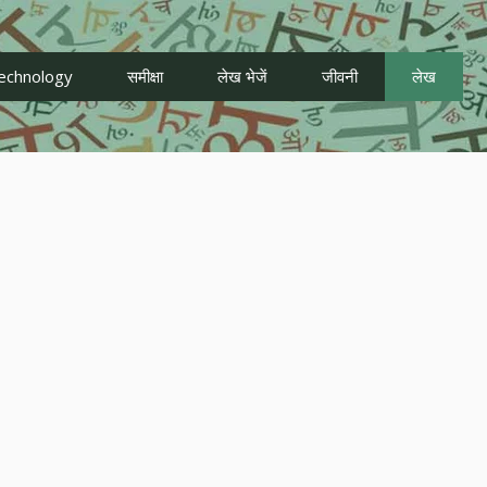
echnology
समीक्षा
लेख भेजें
जीवनी
लेख