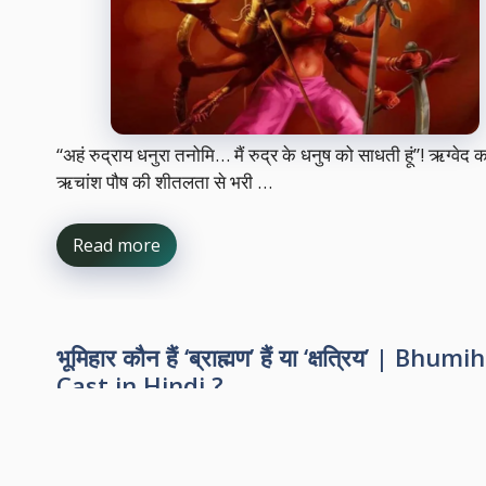
“अहं रुद्राय धनुरा तनोमि… मैं रुद्र के धनुष को साधती हूं”! ऋग्वेद क
ऋचांश पौष की शीतलता से भरी …
Read more
भूमिहार कौन हैं ‘ब्राह्मण’ हैं या ‘क्षत्रिय’ | Bhumi
Cast in Hindi ?
by
Hindi Circle