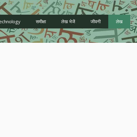
echnology
समीक्षा
लेख भेजें
जीवनी
लेख