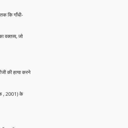
ँ तक कि गाँधी-
ा वक्तव्य, जो
ँधीजी की हत्या करने
टीक , 2001) के